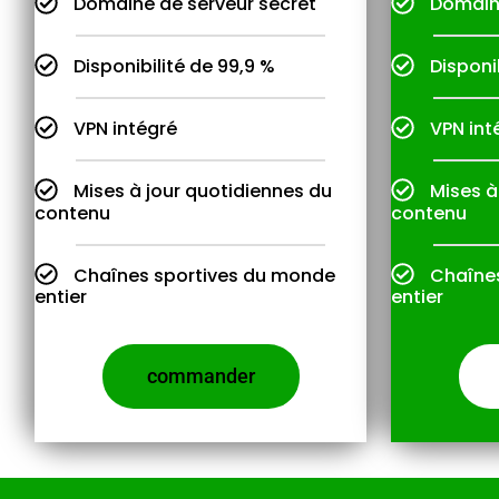
Domaine de serveur secret
Domaine
Disponibilité de 99,9 %
Disponi
VPN intégré
VPN int
Mises à jour quotidiennes du
Mises à
contenu
contenu
Chaînes sportives du monde
Chaîne
entier
entier
commander