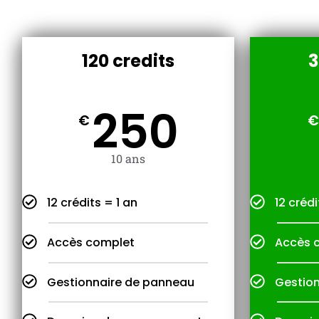
120 credits
3
250
€
€
10 ans
12 crédits = 1 an
12 crédi
Accès complet
Accès 
Gestionnaire de panneau
Gestio